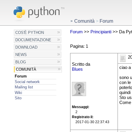
Comunità
>
Forum
Forum
>>
Principianti
>> Da Pyth
COS'È PYTHON
DOCUMENTAZIONE
Pagina: 1
DOWNLOAD
NEWS
20
BLOG
Scritto da
ciao a 
Blues
COMUNITÀ
Forum
sono u
Social network
con le
Mailing list
poterl
quindi
Wiki
Sto us
Sito
Come p
Messaggi
2
Registrato il
2017-01-30 22:37:43