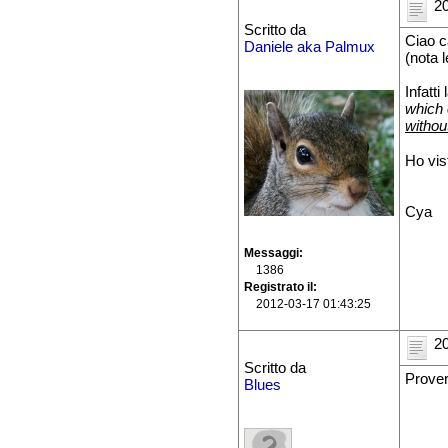
20
Scritto da
Ciao c
Daniele aka Palmux
(nota l
Infatti
which 
withou
Ho vis
Cya
Messaggi
1386
Registrato il
2012-03-17 01:43:25
20
Scritto da
Prover
Blues