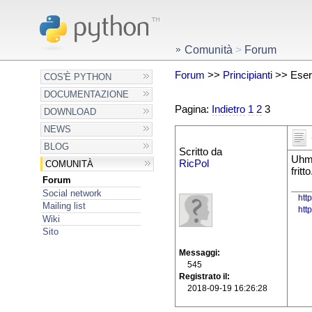
Comunità
>
Forum
Forum
>>
Principianti
>> Eserc
COS'È PYTHON
DOCUMENTAZIONE
Pagina:
Indietro
1
2
3
DOWNLOAD
NEWS
BLOG
Scritto da
Uhm,
RicPol
COMUNITÀ
frit
Forum
Social network
htt
Mailing list
htt
Wiki
Sito
Messaggi
545
Registrato il
2018-09-19 16:26:28