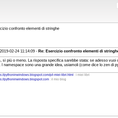
izio confronto elementi di stringhe
2019-02-24 11:14:09 -
Re: Esercizio confronto elementi di stringh
 sì più o meno. La risposta specifica sarebbe stata: se adesso vuoi ch
to. I namespace sono una grande idea, usiamoli (come dice lo zen di p
ps://pythoninwindows.blogspot.com/p/i-miei-libri.html
: i miei libri
ps://pythoninwindows.blogspot.com
: il mio blog