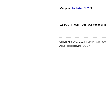
Pagina:
Indietro
1
2
3
Esegui il login per scrivere un
Copyright © 2007-2026,
Python Italia
- Cf
Alcuni diritti riservati -
CC-BY