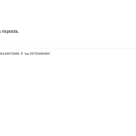
a risposta.
 94144670489, P. Iva 05753460483