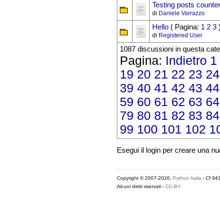
Testing posts counte
di
Daniele Varrazzo
Hello
( Pagina:
1
2
3
di
Registered User
1087 discussioni in questa cate
Pagina:
Indietro
1
19
20
21
22
23
24
39
40
41
42
43
44
59
60
61
62
63
64
79
80
81
82
83
84
99
100
101
102
1
Esegui il login per creare una n
Copyright © 2007-2026,
Python Italia
- Cf 94
Alcuni diritti riservati -
CC-BY