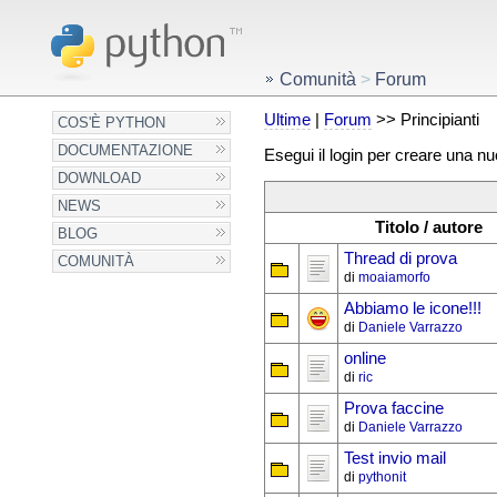
Comunità
>
Forum
Ultime
|
Forum
>> Principianti
COS'È PYTHON
DOCUMENTAZIONE
Esegui il login per creare una n
DOWNLOAD
NEWS
Titolo / autore
BLOG
Thread di prova
COMUNITÀ
di
moaiamorfo
Abbiamo le icone!!!
di
Daniele Varrazzo
online
di
ric
Prova faccine
di
Daniele Varrazzo
Test invio mail
di
pythonit