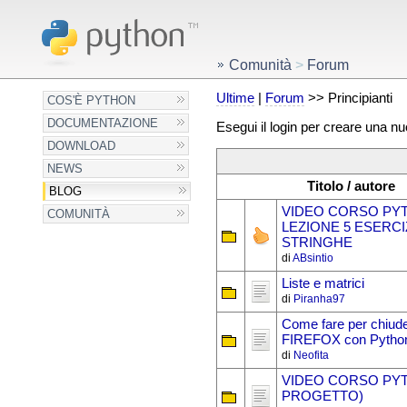
Comunità
>
Forum
Ultime
|
Forum
>> Principianti
COS'È PYTHON
DOCUMENTAZIONE
Esegui il login per creare una n
DOWNLOAD
NEWS
Titolo / autore
BLOG
VIDEO CORSO PY
COMUNITÀ
LEZIONE 5 ESERCI
STRINGHE
di
ABsintio
Liste e matrici
di
Piranha97
Come fare per chiud
FIREFOX con Pytho
di
Neofita
VIDEO CORSO PY
PROGETTO)