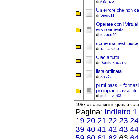
di
ABsintio
Un errore che non c
di
Diego11
Operare con i Virtual
environments
di
robben29
come mai restituisce
di
francescopt
Ciao a tutti!
di
Danilo Bacchis
lista ordinata
di
SalvCai
primi passi + formaz
principiante assuluto
di
pull_ over93
1087 discussioni in questa cate
Pagina:
Indietro
1
19
20
21
22
23
24
39
40
41
42
43
44
59
60
61
62
63
64